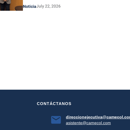
July 22, 2026
Noticia
CONTÁCTANOS
direccionejecutiva@camecol.c
asistente@camecol.com